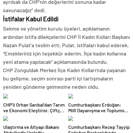
ayrılsak da CHP’nin değerlerini sonuna kadar
savunacağız” dedi.
İstifalar Kabul Edildi
Sekme ve yönetim kurulu üyeleri, açıklamanın
ardından istifa dilekçelerini CHP İl Kadın Kolları Başkanı
Nazan Pulat’a teslim etti. Pulat, istifaları kabul ederek,
“Emekleriniz için teşekkür ederim. İlçe kadın kollarına
yeni atama yapılacak” açıklamasında bulundu.
CHP Zonguldak Merkez İlçe Kadın Kolları’nda yaşanan
bu gelişme, seçim sonrası parti içi tartışmaların
yeniden gündeme gelmesine neden oldu.
CHP’li Orhan Sarıbal’dan Tarım
Cumhurbaşkanı Erdoğan:
ve Ekonomi Eleştirisi: Çiftçi
Millî Dayanışma ve Toplumsal
Kaderiyle Baş Başa Kaldı
Bütünleşmenin
Güçlendirilmesine Dair Kanun
Ulaştırma ve Altyapı Bakanı
Cumhurbaşkanı Recep Tayyip
Teklifi Gazi Meclisimizin
Abdulkadir Uraloğlu,
Erdoğan Başkanlığında
Takdirine Sunuldu