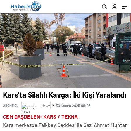
Kars’ta Silahlı Kavga: İki Kişi Yaralandı
30 Kasım 2025 06:06
ABONE OL
News
CEM DAŞDELEN- KARS / TEKHA
​Kars merkezde Faikbey Caddesi ile Gazi Ahmet Muhtar