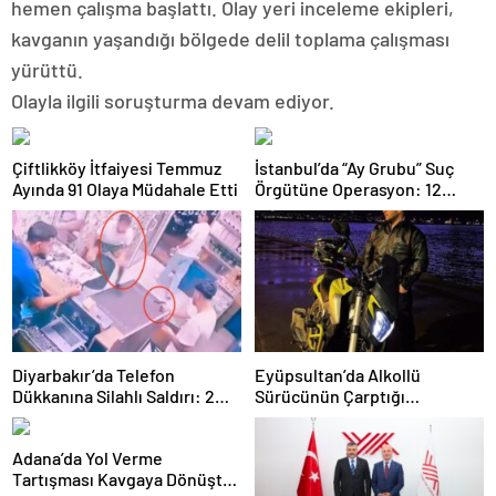
hemen çalışma başlattı. Olay yeri inceleme ekipleri,
kavganın yaşandığı bölgede delil toplama çalışması
yürüttü.
​Olayla ilgili soruşturma devam ediyor.
Çiftlikköy İtfaiyesi Temmuz
İstanbul’da “Ay Grubu” Suç
Ayında 91 Olaya Müdahale Etti
Örgütüne Operasyon: 12
Şüpheli Gözaltında
Diyarbakır’da Telefon
Eyüpsultan’da Alkollü
Dükkanına Silahlı Saldırı: 2
Sürücünün Çarptığı
Kişiyi Yaralayan Şüpheli
Motokurye Yaşamını Yitirdi:
Tutuklandı
Sanığın Tahliyesine Aileden
Adana’da Yol Verme
Tepki
Tartışması Kavgaya Dönüştü: