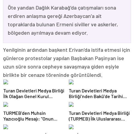
Öte yandan Dağlık Karabağ’da çatışmaları sona
erdiren anlaşma gereği Azerbaycan’a ait
topraklarda bulunan Ermeni siviller ve askerler,
bölgeden ayrılmaya devam ediyor.
Yenilginin ardından başkent Erivan’da istifa etmesi için
günlerce protestolar yapılan Başbakan Paşinyan ise
uzun süre sonra cepheye savaşmaya giden eşiyle
birlikte bir cenaze töreninde görüntülendi.
Turan Devletleri Medya Birliği
Turan Devletleri Medya
İlk Olağan Genel Kurul
Birliği’nden Bakü’de Tarihi
Toplantısını Gerçekleştirdi
Adım
TURMEB’den Muhsin
Turan Devletleri Medya Birliği
Yazıcıoğlu Mesajı: “Onun
(TURMEB) İlk Uluslararası
Büyük Birlik İdeali Türk
Medya Buluşmasını Bakü’de
Dünyasına Işık Tutuyor”
Gerçekleştiriyor