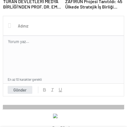
TURAN DEVLETLERİ MEDYA
ZAFİRUN Projesi Tanıtıldı: 45
BİRLİĞİ’NDEN PROF. DR. EMİN
Ülkede Stratejik İş Birliği
SERİN’E ZİYARET
Hedefleniyor
En az 10 karakter gerekli
Gönder