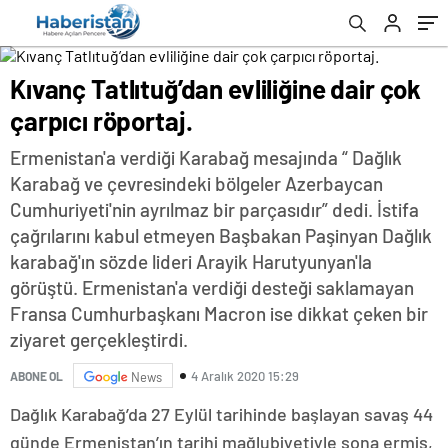
Kıvanç Tatlıtuğ’dan evliliğine dair çok
çarpıcı röportaj.
Ermenistan'a verdiği Karabağ mesajında “ Dağlık
Karabağ ve çevresindeki bölgeler Azerbaycan
Cumhuriyeti'nin ayrılmaz bir parçasıdır” dedi. İstifa
çağrılarını kabul etmeyen Başbakan Paşinyan Dağlık
karabağ'ın sözde lideri Arayik Harutyunyan'la
görüştü. Ermenistan'a verdiği desteği saklamayan
Fransa Cumhurbaşkanı Macron ise dikkat çeken bir
ziyaret gerçekleştirdi.
4 Aralık 2020 15:29
ABONE OL
News
Dağlık Karabağ’da 27 Eylül tarihinde başlayan savaş 44
günde Ermenistan’ın tarihi mağlubiyetiyle sona ermiş,