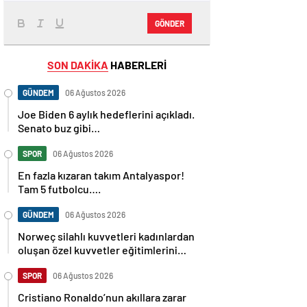
GÖNDER
SON DAKİKA
HABERLERİ
GÜNDEM
06 Ağustos 2026
Joe Biden 6 aylık hedeflerini açıkladı.
Senato buz gibi…
SPOR
06 Ağustos 2026
En fazla kızaran takım Antalyaspor!
Tam 5 futbolcu….
GÜNDEM
06 Ağustos 2026
Norweç silahlı kuvvetleri kadınlardan
oluşan özel kuvvetler eğitimlerini
başlattı.
SPOR
06 Ağustos 2026
Cristiano Ronaldo’nun akıllara zarar