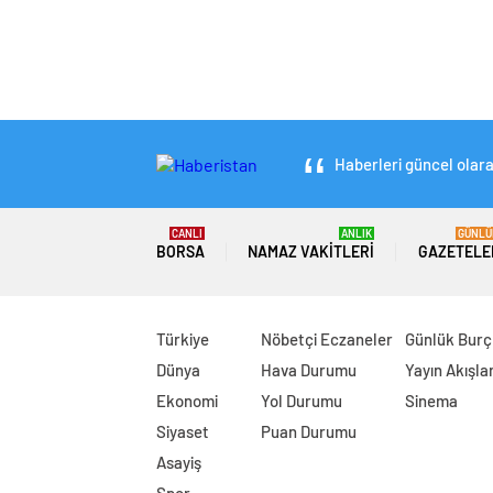
Haberleri güncel olara
CANLI
ANLIK
GÜNLÜ
BORSA
NAMAZ VAKITLERI
GAZETELE
Türkiye
Nöbetçi Eczaneler
Günlük Burç
Dünya
Hava Durumu
Yayın Akışlar
Ekonomi
Yol Durumu
Sinema
Siyaset
Puan Durumu
Asayiş