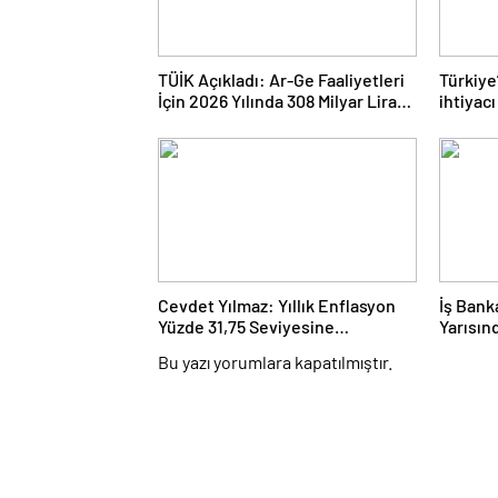
TÜİK Açıkladı: Ar-Ge Faaliyetleri
Türkiye
İçin 2026 Yılında 308 Milyar Lira
ihtiyac
Tahsis Edildi
yatırıml
Cevdet Yılmaz: Yıllık Enflasyon
İş Banka
Yüzde 31,75 Seviyesine
Yarısın
Gerilemiştir
Açıklad
Bu yazı yorumlara kapatılmıştır.