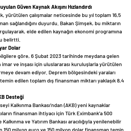
ulan Güven Kaynak Akışını Hızlandırdı
 yürütülen çalışmalar neticesinde bu yıl toplam 16,5
nsman sağlandığını duyurdu. Bakan Şimşek, bu miktarın
urgulayarak, elde edilen kaynağın ekonomi programına
belirtti.
yar Dolar
bilgilere göre, 6 Şubat 2023 tarihinde meydana gelen
mar ve inşası için uluslararası kuruluşlarla yürütülen
rmeye devam ediyor. Deprem bölgesindeki yaraları
temin edilen toplam dış finansman miktarı yaklaşık 8,4
AKB Desteği
eyi Kalkınma Bankası’ndan (AKB) yeni kaynaklar
ların finansman ihtiyacı için Türk Eximbank’a 500
 Kalkınma ve Yatırım Bankası aracılığıyla yenilenebilir
için 150 milyon euro ve 150 milyon dolar finansman temin