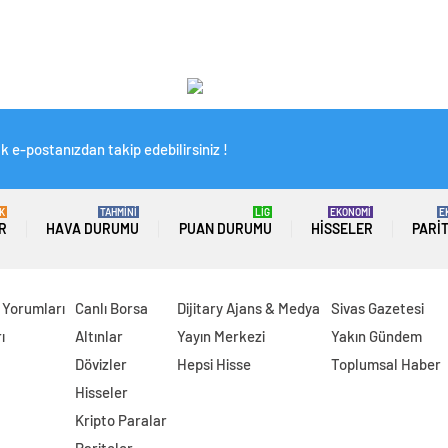
k e-postanızdan takip edebilirsiniz !
K
TAHMİNİ
LİG
EKONOMİ
E
R
HAVA DURUMU
PUAN DURUMU
HISSELER
PARI
 Yorumları
Canlı Borsa
Dijitary Ajans & Medya
Sivas Gazetesi
ı
Altınlar
Yayın Merkezi
Yakın Gündem
Dövizler
Hepsi Hisse
Toplumsal Haber
Hisseler
Kripto Paralar