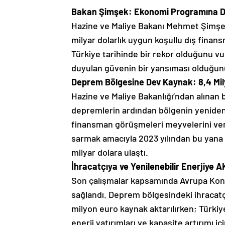
Bakan Şimşek: Ekonomi Programına Duy
Hazine ve Maliye Bakanı Mehmet Şimşek,
milyar dolarlık uygun koşullu dış fina
Türkiye tarihinde bir rekor olduğunu v
duyulan güvenin bir yansıması olduğunu 
Deprem Bölgesine Dev Kaynak: 8,4 Mil
Hazine ve Maliye Bakanlığı’ndan alınan 
depremlerin ardından bölgenin yeniden i
finansman görüşmeleri meyvelerini ve
sarmak amacıyla 2023 yılından bu yana 
milyar dolara ulaştı.
İhracatçıya ve Yenilenebilir Enerjiye 
Son çalışmalar kapsamında Avrupa Kons
sağlandı. Deprem bölgesindeki ihracatçı
milyon euro kaynak aktarılırken; Türkiye
enerji yatırımları ve kapasite artırımı 