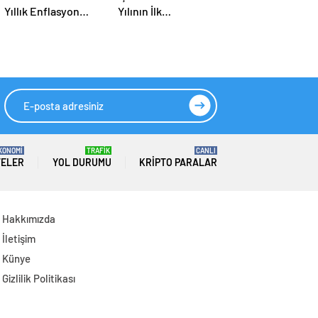
Yıllık Enflasyon
Yılının İlk
Yüzde 31,75
Yarısındaki Finansal
Seviyesine
Sonuçlarını Açıkladı
Gerilemiştir
KONOMİ
TRAFİK
CANLI
TELER
YOL DURUMU
KRIPTO PARALAR
Hakkımızda
İletişim
Künye
Gizlilik Politikası