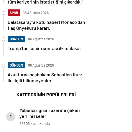
tüm kariyerinin istatistiğini çıkardık !
SPOR
06 Ağustos 2026
Galatasaray’a kötü haber! Monaco’dan
flaş Onyekuru kararı.
GÜNDEM
06 Ağustos 2026
Trump’tan seçim sonrası ilk mülakat
GÜNDEM
06 Ağustos 2026
Avusturya başbakanı Sebastian Kurz
ile ilgili bilinmeyenler
KATEGORİNİN POPÜLERLERİ
Yabancı ilgisini üzerine çeken
yerli hisseler
1
63503 kez okundu