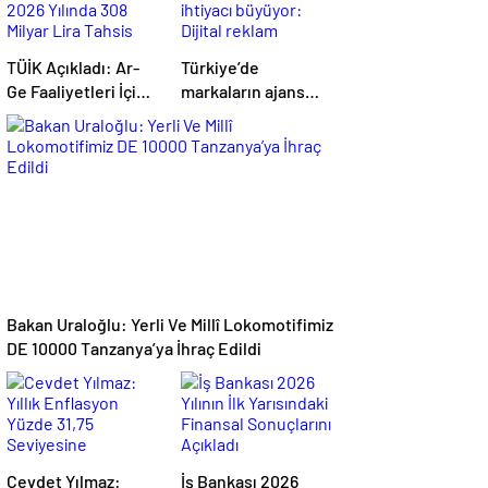
TÜİK Açıkladı: Ar-
Türkiye’de
Ge Faaliyetleri İçin
markaların ajans
2026 Yılında 308
ihtiyacı büyüyor:
Milyar Lira Tahsis
Dijital reklam
Edildi
yatırımları 158
milyar TL’yi aştı
Bakan Uraloğlu: Yerli Ve Millî Lokomotifimiz
DE 10000 Tanzanya’ya İhraç Edildi
Cevdet Yılmaz:
İş Bankası 2026