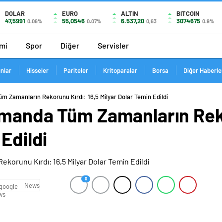
DOLAR
EURO
ALTIN
BITCOIN
47,5991
55,0546
6.537,20
3074675
0.06%
0.07%
0,63
0.9%
mi
Spor
Diğer
Servisler
ınlar
Hisseler
Pariteler
Kritoparalar
Borsa
Diğer Haberle
m Zamanların Rekorunu Kırdı: 16,5 Milyar Dolar Temin Edildi
smanda Tüm Zamanların Reko
Edildi
0
News