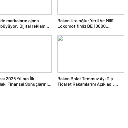
’de markaların ajans
Bakan Uraloğlu: Yerli Ve Millî
ı büyüyor: Dijital reklam
Lokomotifimiz DE 10000
arı 158 milyar TL’yi aştı
Tanzanya’ya İhraç Edildi
sı 2026 Yılının İlk
Bakan Bolat Temmuz Ayı Dış
daki Finansal Sonuçlarını
Ticaret Rakamlarını Açıkladı:
ı
İhracatta Tüm Zamanların
Temmuz Rekoru