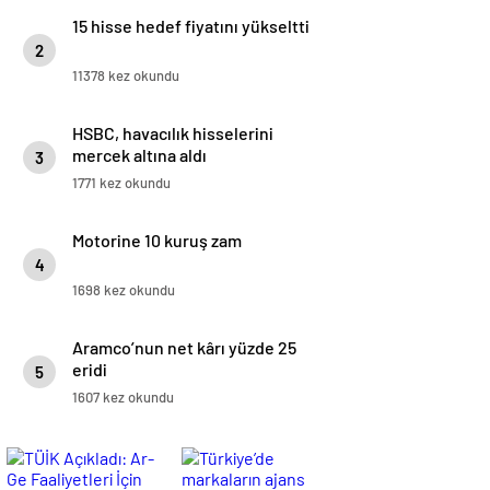
15 hisse hedef fiyatını yükseltti
2
11378 kez okundu
HSBC, havacılık hisselerini
mercek altına aldı
3
1771 kez okundu
Motorine 10 kuruş zam
4
1698 kez okundu
Aramco’nun net kârı yüzde 25
eridi
5
1607 kez okundu