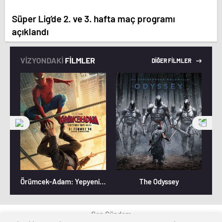
Süper Lig’de 2. ve 3. hafta maç programı
açıklandı
VİZYONDAKİ
FİLMLER
DİĞER FİLMLER
Örümcek-Adam: Yepyeni Bir Gün
The Odyssey
Son Gündem