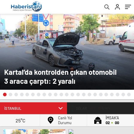
Kartal’da kontrolden çıkan otomobil
3 araca çarptı: 2 yaralı
DOLAR
47.7436
0.18%
Canlı Yol
İMSAK'A
25°C
Durumu
02
00