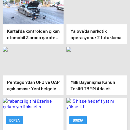
Kartal’da kontrolden çıkan
Yalova’da narkotik
otomobil 3 araca çarptı: 2
operasyonu: 2 tutuklama
yaralı
Pentagon’dan UFO ve UAP
Milli Dayanışma Kanun
açıklaması: Yeni belgeler
Teklifi TBMM Adalet
kamuoyuyla paylaşıldı
Komisyonunda kabul
edildi
BORSA
BORSA