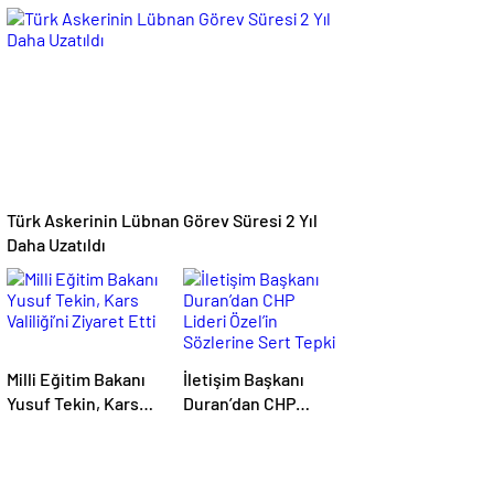
İstemiyorum”
Anlaşma: İşbirliği
Güçleniyor
Türk Askerinin Lübnan Görev Süresi 2 Yıl
Daha Uzatıldı
Milli Eğitim Bakanı
İletişim Başkanı
Yusuf Tekin, Kars
Duran’dan CHP
Valiliği’ni Ziyaret
Lideri Özel’in
Etti
Sözlerine Sert Tepki