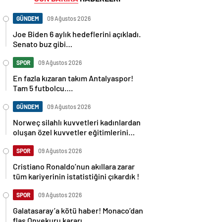
GÜNDEM
09 Ağustos 2026
Joe Biden 6 aylık hedeflerini açıkladı.
Senato buz gibi…
SPOR
09 Ağustos 2026
En fazla kızaran takım Antalyaspor!
Tam 5 futbolcu….
GÜNDEM
09 Ağustos 2026
Norweç silahlı kuvvetleri kadınlardan
oluşan özel kuvvetler eğitimlerini
başlattı.
SPOR
09 Ağustos 2026
Cristiano Ronaldo’nun akıllara zarar
tüm kariyerinin istatistiğini çıkardık !
SPOR
09 Ağustos 2026
Galatasaray’a kötü haber! Monaco’dan
flaş Onyekuru kararı.