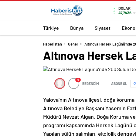
DOLAR
47,7436
0.
Türkiye
Dünya
Siyaset
Ekono
Haberistan
Genel
Altınova Hersek Lagünü’nde 2
Altınova Hersek L
0
BEĞENDİM
ABONE OL
Yalova’nın Altınova ilçesi, doğa koruma 
Altınova Belediye Başkanı Yasemin Fazl
Müdürü Nevzat Algan, Doğa Koruma ve Mi
programı kapsamında Hersek Lagünü or
Yapılan sülün salımları, ekolojik dengey