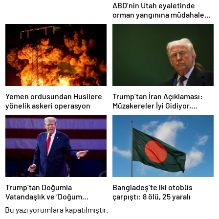
ABD’nin Utah eyaletinde
orman yangınına müdahale
eden helikopter düştü
Yemen ordusundan Husilere
Trump’tan İran Açıklaması:
yönelik askeri operasyon
Müzakereler İyi Gidiyor,
Anlaşma Sağlanabilir
Trump’tan Doğumla
Bangladeş’te iki otobüs
Vatandaşlık ve ‘Doğum
çarpıştı: 8 ölü, 25 yaralı
Turizmi’ Kararnamesi
Bu yazı yorumlara kapatılmıştır.