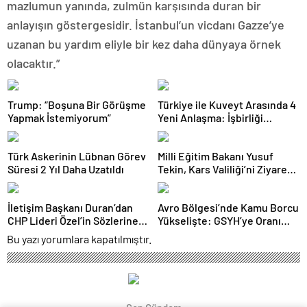
mazlumun yanında, zulmün karşısında duran bir
anlayışın göstergesidir. İstanbul’un vicdanı Gazze’ye
uzanan bu yardım eliyle bir kez daha dünyaya örnek
olacaktır.”
Trump: “Boşuna Bir Görüşme
Türkiye ile Kuveyt Arasında 4
Yapmak İstemiyorum”
Yeni Anlaşma: İşbirliği
Güçleniyor
Türk Askerinin Lübnan Görev
Milli Eğitim Bakanı Yusuf
Süresi 2 Yıl Daha Uzatıldı
Tekin, Kars Valiliği’ni Ziyaret
Etti
İletişim Başkanı Duran’dan
Avro Bölgesi’nde Kamu Borcu
CHP Lideri Özel’in Sözlerine
Yükselişte: GSYH’ye Oranı
Sert Tepki
Yüzde 88,2’ye Ulaştı
Bu yazı yorumlara kapatılmıştır.