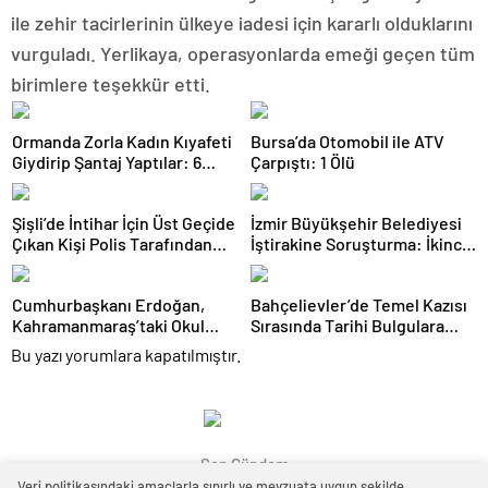
ile zehir tacirlerinin ülkeye iadesi için kararlı olduklarını
vurguladı. Yerlikaya, operasyonlarda emeği geçen tüm
birimlere teşekkür etti.
Ormanda Zorla Kadın Kıyafeti
Bursa’da Otomobil ile ATV
Giydirip Şantaj Yaptılar: 6
Çarpıştı: 1 Ölü
Gözaltı
Şişli’de İntihar İçin Üst Geçide
İzmir Büyükşehir Belediyesi
Çıkan Kişi Polis Tarafından
İştirakine Soruşturma: İkinci
İkna Edildi
Dalgada 2 Gözaltı
Cumhurbaşkanı Erdoğan,
Bahçelievler’de Temel Kazısı
Kahramanmaraş’taki Okul
Sırasında Tarihi Bulgulara
Saldırısında Hayatını
Rastlandı
Bu yazı yorumlara kapatılmıştır.
Kaybedenlerin Ailelerini
Kabul Etti
Son Gündem
Veri politikasındaki amaçlarla sınırlı ve mevzuata uygun şekilde