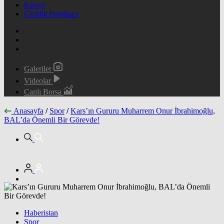
Künye
Gizlilik Politikası
Galeriler
Videolar
Canlı Borsa
Anasayfa
/
Spor
/
Kars’ın Gururu Muharrem Onur İbrahimoğlu,
BAL’da Önemli Bir Görevde!
Haberistan
Spor