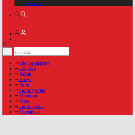
Pariteler
vücut geliştirme
voleybol
Sağlık
Rusya
Putin
motor sporları
Moskova
Moda
minik dostlar
Mevsimsel