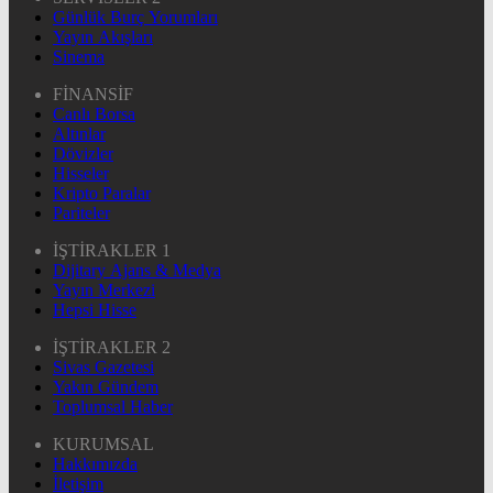
Günlük Burç Yorumları
Yayın Akışları
Sinema
FİNANSİF
Canlı Borsa
Altınlar
Dövizler
Hisseler
Kripto Paralar
Pariteler
İŞTİRAKLER 1
Dijitary Ajans & Medya
Yayın Merkezi
Hepsi Hisse
İŞTİRAKLER 2
Sivas Gazetesi
Yakın Gündem
Toplumsal Haber
KURUMSAL
Hakkımızda
İletişim