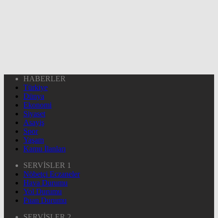
HABERLER
Türkiye
Dünya
Ekonomi
Siyaset
Asayiş
Spor
Yaşam
Kamu İlanları
SERVİSLER 1
Nöbetçi Eczaneler
Hava Durumu
Yol Durumu
Puan Durumu
SERVİSLER 2