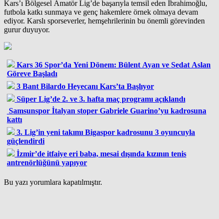
Kars’ı Bölgesel Amatör Lig’de başarıyla temsil eden İbrahimoğlu,
futbola katkı sunmaya ve genç hakemlere örnek olmaya devam
ediyor. Karslı sporseverler, hemşehrilerinin bu önemli görevinden
gurur duyuyor.
Kars 36 Spor’da Yeni Dönem: Bülent Ayan ve Sedat Aslan
Göreve Başladı
3 Bant Bilardo Heyecanı Kars’ta Başlıyor
Süper Lig’de 2. ve 3. hafta maç programı açıklandı
Samsunspor İtalyan stoper Gabriele Guarino’yu kadrosuna
kattı
3. Lig’in yeni takımı Bigaspor kadrosunu 3 oyuncuyla
güçlendirdi
İzmir’de itfaiye eri baba, mesai dışında kızının tenis
antrenörlüğünü yapıyor
Bu yazı yorumlara kapatılmıştır.