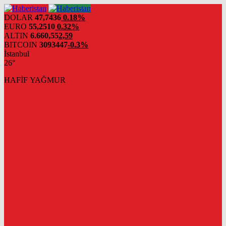
DOLAR
47,7436
0.18%
EURO
55,2510
0.32%
ALTIN
6.660,55
2,59
BITCOIN
3093447
-0.3%
İstanbul
26°
HAFİF YAĞMUR