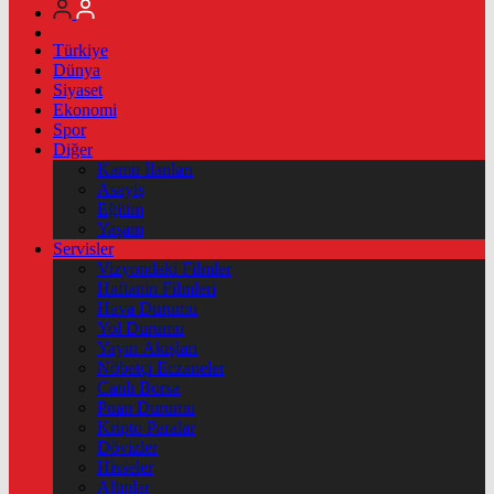
Türkiye
Dünya
Siyaset
Ekonomi
Spor
Diğer
Kamu İlanları
Asayiş
Eğitim
Yaşam
Servisler
Vizyondaki Filmler
Haftanin Filmleri
Hava Durumu
Yol Durumu
Yayın Akışları
Nöbetçi Eczaneler
Canlı Borsa
Puan Durumu
Kripto Paralar
Dövizler
Hisseler
Altınlar