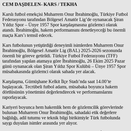
CEM DAŞDELEN- KARS / TEKHA
Karslı futbol emekçisi Muharrem Onur İbrahimoğlu, Türkiye Futbol
Federasyonu tarafından Bölgesel Amatör Lig’de oynanacak Şiran
Yıldız Spor – Ünye 1957 Spor karşılaşmasına gözlemci olarak
atandı. İbrahimoğlu, hakem performansını denetleyeceği bu önemli
maçta Kars’ı temsil edecek.
Kars futbolunun yetiştirdiği deneyimli isimlerden Muharrem Onur
İbrahimoğlu, Bölgesel Amatör Lig (BAL) 2025-2026 sezonunda
önemli bir göreve getirildi. Türkiye Futbol Federasyonu (TFF)
tarafından yapılan atamaya göre İbrahimoğlu, 26 Ekim 2025 Pazar
günü oynanacak olan Şiran Yıldız Spor Kulübü – Ünye 1957 Spor
müsabakasında gözlemci olarak sahada yer alacak.
Karşılaşma, Gümüşhane Kelkit İlçe Stadı’nda saat 14.00’te
başlayacak. Tecrübeli futbol adamı, müsabaka boyunca hakem
dörtlüsünün yönetimini değerlendirecek ve performanslarını
raporlayacak.
Kariyeri boyunca hem hakemlik hem de gözlemcilik görevlerinde
bulunan Muharrem Onur İbrahimoğlu, sahadaki etik değerlere
bağlılığı, adil tutumu ve teknik bilgi birikimiyle Türk futbolunda
saygı duyulan isimler arasında yer alıyor.