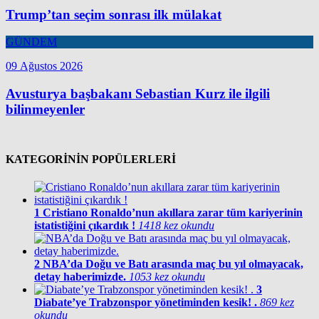
Trump’tan seçim sonrası ilk mülakat
GÜNDEM
09 Ağustos 2026
Avusturya başbakanı Sebastian Kurz ile ilgili
bilinmeyenler
KATEGORİNİN POPÜLERLERİ
1
Cristiano Ronaldo’nun akıllara zarar tüm kariyerinin
istatistiğini çıkardık !
1418 kez okundu
2
NBA’da Doğu ve Batı arasında maç bu yıl olmayacak,
detay haberimizde.
1053 kez okundu
3
Diabate’ye Trabzonspor yönetiminden kesik! .
869 kez
okundu