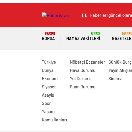
Haberleri güncel olara
CANLI
ANLIK
GÜNLÜ
BORSA
NAMAZ VAKITLERI
GAZETELE
Türkiye
Nöbetçi Eczaneler
Günlük Burç
Dünya
Hava Durumu
Yayın Akışlar
Ekonomi
Yol Durumu
Sinema
Siyaset
Puan Durumu
Asayiş
Spor
Yaşam
Kamu İlanları