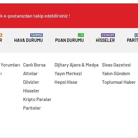
k e-postanızdan takip edebilirsiniz !
K
TAHMİNİ
LİG
EKONOMİ
E
R
HAVA DURUMU
PUAN DURUMU
HISSELER
PARI
 Yorumları
Canlı Borsa
Dijitary Ajans & Medya
Sivas Gazetesi
ı
Altınlar
Yayın Merkezi
Yakın Gündem
Dövizler
Hepsi Hisse
Toplumsal Haber
Hisseler
Kripto Paralar
Pariteler