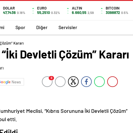
DOLAR
EURO
ALTIN
BITCOIN
47,7436
55,2510
6.660,55
3098872
0.18%
0.32%
2,59
0.5%
mi
Spor
Diğer
Servisler
i Çözüm” Kararı
“İki Devletli Çözüm” Kararı
0
News
umhuriyet Meclisi, “Kıbrıs Sorununa İki Devletli Çözüm”
ul etti.
Edildi