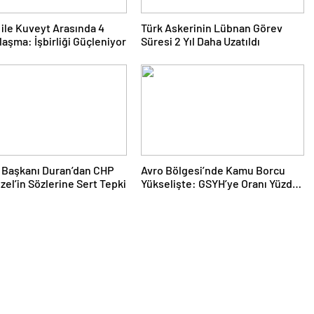
 ile Kuveyt Arasında 4
Türk Askerinin Lübnan Görev
laşma: İşbirliği Güçleniyor
Süresi 2 Yıl Daha Uzatıldı
m Başkanı Duran’dan CHP
Avro Bölgesi’nde Kamu Borcu
Özel’in Sözlerine Sert Tepki
Yükselişte: GSYH’ye Oranı Yüzde
88,2’ye Ulaştı