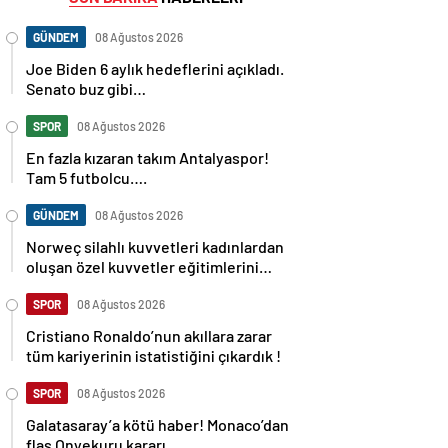
GÜNDEM
08 Ağustos 2026
Joe Biden 6 aylık hedeflerini açıkladı.
Senato buz gibi…
SPOR
08 Ağustos 2026
En fazla kızaran takım Antalyaspor!
Tam 5 futbolcu….
GÜNDEM
08 Ağustos 2026
Norweç silahlı kuvvetleri kadınlardan
oluşan özel kuvvetler eğitimlerini
başlattı.
SPOR
08 Ağustos 2026
Cristiano Ronaldo’nun akıllara zarar
tüm kariyerinin istatistiğini çıkardık !
SPOR
08 Ağustos 2026
Galatasaray’a kötü haber! Monaco’dan
flaş Onyekuru kararı.