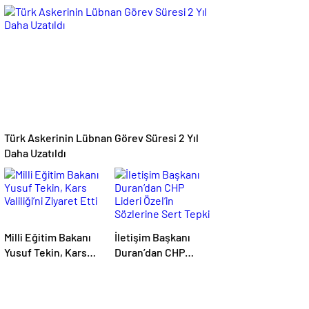
İstemiyorum”
Anlaşma: İşbirliği
Güçleniyor
Türk Askerinin Lübnan Görev Süresi 2 Yıl
Daha Uzatıldı
Milli Eğitim Bakanı
İletişim Başkanı
Yusuf Tekin, Kars
Duran’dan CHP
Valiliği’ni Ziyaret
Lideri Özel’in
Etti
Sözlerine Sert Tepki