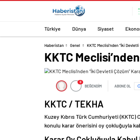
Türkiye
Dünya
Siyaset
Ekono
Haberistan
Genel
KKTC Meclisi’nden “İki Devletl
KKTC Meclisi’nden 
0
BEĞENDİM
ABONE OL
KKTC / TEKHA
Kuzey Kıbrıs Türk Cumhuriyeti (KKTC) C
konulu karar önerisini oy çokluğuyla kab
Karar Oy Çokluğuyla Kabul 