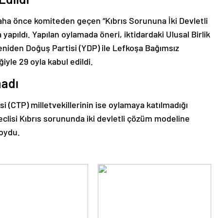
aha önce komiteden geçen “Kıbrıs Sorununa İki Devletli
yapıldı. Yapılan oylamada öneri, iktidardaki Ulusal Birlik
eniden Doğuş Partisi (YDP) ile Lefkoşa Bağımsız
yle 29 oyla kabul edildi.
madı
 (CTP) milletvekillerinin ise oylamaya katılmadığı
Meclisi Kıbrıs sorununda iki devletli çözüm modeline
koydu.