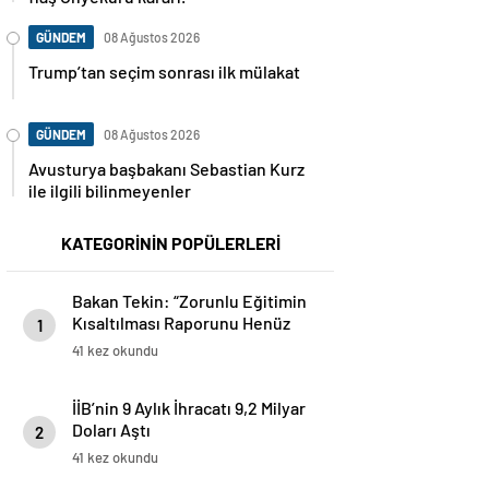
GÜNDEM
08 Ağustos 2026
Trump’tan seçim sonrası ilk mülakat
GÜNDEM
08 Ağustos 2026
Avusturya başbakanı Sebastian Kurz
ile ilgili bilinmeyenler
KATEGORİNİN POPÜLERLERİ
Bakan Tekin: “Zorunlu Eğitimin
Kısaltılması Raporunu Henüz
1
Paylaşmadık”
41 kez okundu
İİB’nin 9 Aylık İhracatı 9,2 Milyar
Doları Aştı
2
41 kez okundu