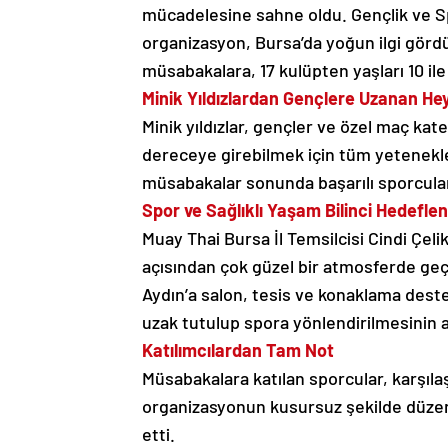
mücadelesine sahne oldu. Gençlik ve S
organizasyon, Bursa’da yoğun ilgi gördü
müsabakalara, 17 kulüpten yaşları 10 il
Minik Yıldızlardan Gençlere Uzanan H
Minik yıldızlar, gençler ve özel maç kat
dereceye girebilmek için tüm yetenekl
müsabakalar sonunda başarılı sporcular
Spor ve Sağlıklı Yaşam Bilinci Hedeflen
Muay Thai Bursa İl Temsilcisi Cindi Çel
açısından çok güzel bir atmosferde geçt
Aydın’a salon, tesis ve konaklama deste
uzak tutulup spora yönlendirilmesinin a
Katılımcılardan Tam Not
Müsabakalara katılan sporcular, karşıla
organizasyonun kusursuz şekilde düze
etti.