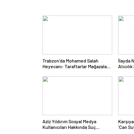
Trabzon’da Mohamed Salah
İlayda 
Heyecanı: Taraftarlar Mağazalara
Atıcılı
Akın Etti
Madaly
Aziz Yıldırım Sosyal Medya
Karşıya
Kullanıcıları Hakkında Suç
‘Can Su
Duyurusunda Bulundu
İlk Des