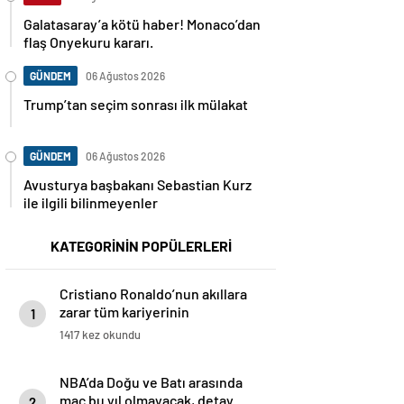
Galatasaray’a kötü haber! Monaco’dan
flaş Onyekuru kararı.
GÜNDEM
06 Ağustos 2026
Trump’tan seçim sonrası ilk mülakat
GÜNDEM
06 Ağustos 2026
Avusturya başbakanı Sebastian Kurz
ile ilgili bilinmeyenler
KATEGORİNİN POPÜLERLERİ
Cristiano Ronaldo’nun akıllara
zarar tüm kariyerinin
1
istatistiğini çıkardık !
1417 kez okundu
NBA’da Doğu ve Batı arasında
maç bu yıl olmayacak, detay
2