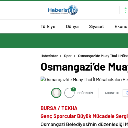
Türkiye
Dünya
Siyaset
Ekono
Haberistan
Spor
Osmangazi’de Muay Thai İl Müsa
Osmangazi’de Muay 
0
BEĞENDİM
ABONE OL
BURSA / TEKHA
Genç Sporcular Büyük Mücadele Sergi
Osmangazi Belediyesi’nin düzenlediği M