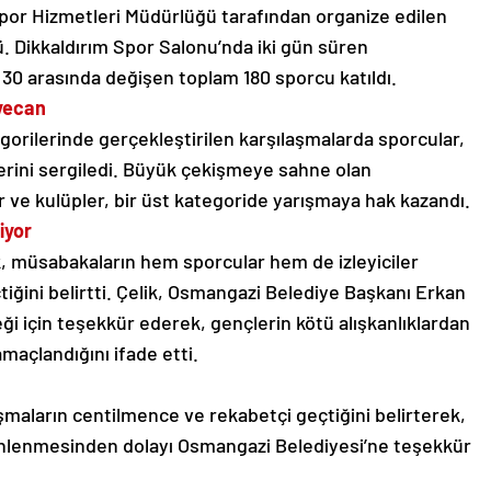
por Hizmetleri Müdürlüğü tarafından organize edilen
. Dikkaldırım Spor Salonu’nda iki gün süren
e 30 arasında değişen toplam 180 sporcu katıldı.
eyecan
egorilerinde gerçekleştirilen karşılaşmalarda sporcular,
erini sergiledi. Büyük çekişmeye sahne olan
 ve kulüpler, bir üst kategoride yarışmaya hak kazandı.
iyor
ik, müsabakaların hem sporcular hem de izleyiciler
iğini belirtti. Çelik, Osmangazi Belediye Başkanı Erkan
ği için teşekkür ederek, gençlerin kötü alışkanlıklardan
maçlandığını ifade etti.
şmaların centilmence ve rekabetçi geçtiğini belirterek,
nlenmesinden dolayı Osmangazi Belediyesi’ne teşekkür