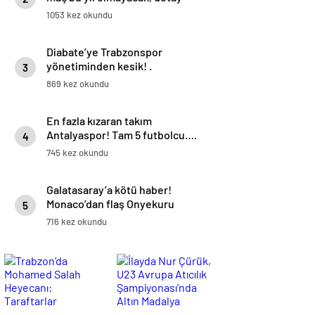
haberimizde.
1053 kez okundu
Diabate’ye Trabzonspor
yönetiminden kesik! .
3
869 kez okundu
En fazla kızaran takım
Antalyaspor! Tam 5 futbolcu….
4
745 kez okundu
Galatasaray’a kötü haber!
Monaco’dan flaş Onyekuru
5
kararı.
716 kez okundu