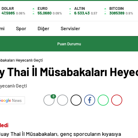
DOLAR
EURO
ALTIN
BITCOIN
47,5985
55,0680
6.533,43
3085389
0.06%
0.09%
0,57
0.9%
mi
Spor
Diğer
Servisler
Puan Durumu
bakaları Heyecanlı Geçti
Thai İl Müsabakaları Heyec
0
News
ledi
uay Thai İl Müsabakaları, genç sporcuların kıyasıya