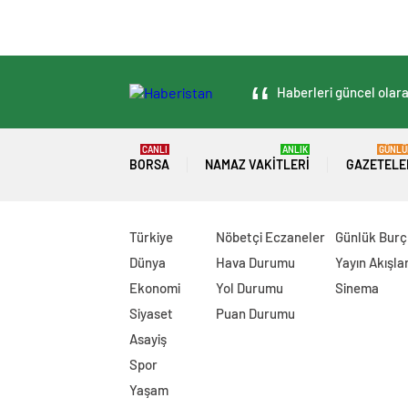
Haberleri güncel olara
CANLI
ANLIK
GÜNLÜ
BORSA
NAMAZ VAKITLERI
GAZETELE
Türkiye
Nöbetçi Eczaneler
Günlük Burç
Dünya
Hava Durumu
Yayın Akışlar
Ekonomi
Yol Durumu
Sinema
Siyaset
Puan Durumu
Asayiş
Spor
Yaşam