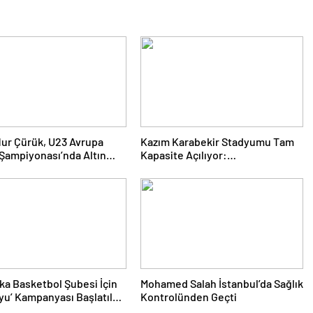
Nur Çürük, U23 Avrupa
Kazım Karabekir Stadyumu Tam
k Şampiyonası’nda Altın
Kapasite Açılıyor:
a Kazandı
Erzurumspor’un İlk Konuğu
Galatasaray
ka Basketbol Şubesi İçin
Mohamed Salah İstanbul’da Sağlık
yu’ Kampanyası Başlatıldı:
Kontrolünden Geçti
tek Folkart’tan