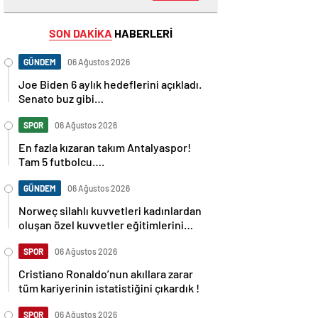
SON DAKİKA
HABERLERİ
GÜNDEM
06 Ağustos 2026
Joe Biden 6 aylık hedeflerini açıkladı.
Senato buz gibi…
SPOR
06 Ağustos 2026
En fazla kızaran takım Antalyaspor!
Tam 5 futbolcu….
GÜNDEM
06 Ağustos 2026
Norweç silahlı kuvvetleri kadınlardan
oluşan özel kuvvetler eğitimlerini
başlattı.
SPOR
06 Ağustos 2026
Cristiano Ronaldo’nun akıllara zarar
tüm kariyerinin istatistiğini çıkardık !
SPOR
06 Ağustos 2026