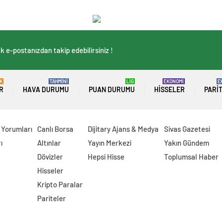
k e-postanızdan takip edebilirsiniz !
K
TAHMİNİ
LİG
EKONOMİ
E
R
HAVA DURUMU
PUAN DURUMU
HISSELER
PARI
 Yorumları
Canlı Borsa
Dijitary Ajans & Medya
Sivas Gazetesi
ı
Altınlar
Yayın Merkezi
Yakın Gündem
Dövizler
Hepsi Hisse
Toplumsal Haber
Hisseler
Kripto Paralar
Pariteler