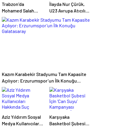
Trabzon’da
İlayda Nur Çürük,
Mohamed Salah
U23 Avrupa Atıcılık
Heyecanı:
Şampiyonası’nda
Taraftarlar
Altın Madalya
Mağazalara Akın Etti
Kazandı
Kazım Karabekir Stadyumu Tam Kapasite
Açılıyor: Erzurumspor’un İlk Konuğu
Galatasaray
Aziz Yıldırım Sosyal
Karşıyaka
Medya Kullanıcıları
Basketbol Şubesi
Hakkında Suç
İçin ‘Can Suyu’