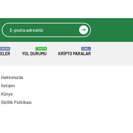
Duyurusunda
Kampanyası
Bulundu
Başlatıldı: İlk
Destek Folkart’tan
KONOMİ
TRAFİK
CANLI
TELER
YOL DURUMU
KRIPTO PARALAR
Hakkımızda
İletişim
Künye
Gizlilik Politikası